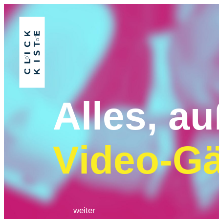
Alles, au
c
e
e
o
o
R
l
e
weiter