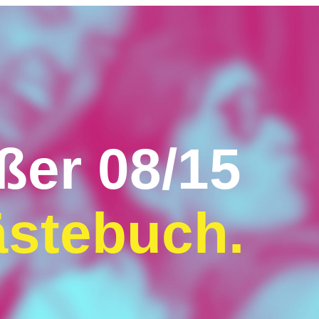
ßer 08/15
t
s
n
u
q
i
.
i
e